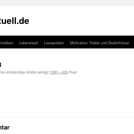
uell.de
hreiben
Lebenslauf
Leseproben
Motivation Triebe und Bedürfnisse
3
ie vollständige Größe beträgt
1280 × 426
Pixel
.
tar