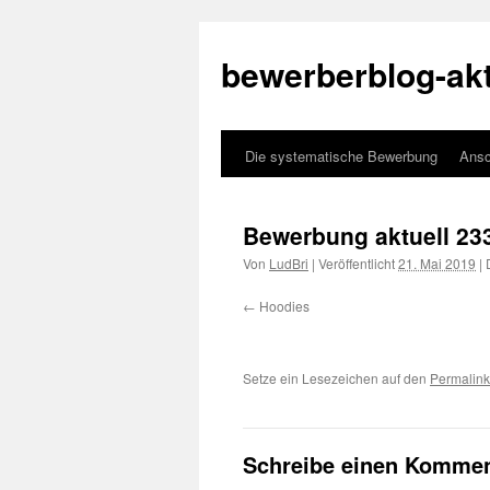
bewerberblog-akt
Die systematische Bewerbung
Ansc
Bewerbung aktuell 23
Von
LudBri
|
Veröffentlicht
21. Mai 2019
|
D
Hoodies
Setze ein Lesezeichen auf den
Permalink
Schreibe einen Kommen