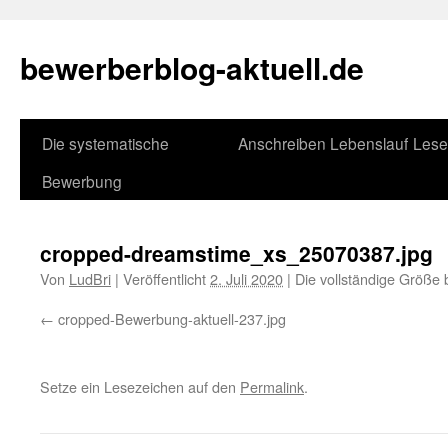
bewerberblog-aktuell.de
Die systematische
Anschreiben
Lebenslauf
Lese
Bewerbung
cropped-dreamstime_xs_25070387.jpg
Von
LudBri
|
Veröffentlicht
2. Juli 2020
|
Die vollständige Größe 
cropped-Bewerbung-aktuell-237.jpg
Setze ein Lesezeichen auf den
Permalink
.