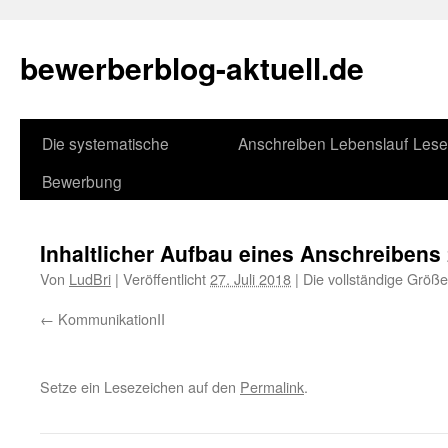
bewerberblog-aktuell.de
Die systematische
Anschreiben
Lebenslauf
Lese
Bewerbung
Inhaltlicher Aufbau eines Anschreibens
Von
LudBri
|
Veröffentlicht
27. Juli 2018
|
Die vollständige Größe
KommunikationII
Setze ein Lesezeichen auf den
Permalink
.