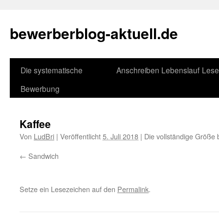
bewerberblog-aktuell.de
Die systematische
Anschreiben
Lebenslauf
Lese
Bewerbung
Kaffee
Von
LudBri
|
Veröffentlicht
5. Juli 2018
|
Die vollständige Größe 
Sandwich
Setze ein Lesezeichen auf den
Permalink
.