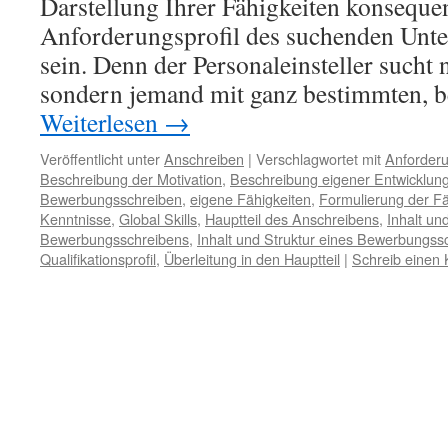
Darstellung Ihrer Fähigkeiten konsequen
Anforderungsprofil des suchenden Unt
sein. Denn der Personaleinsteller sucht 
sondern jemand mit ganz bestimmten, 
Weiterlesen
→
Veröffentlicht unter
Anschreiben
|
Verschlagwortet mit
Anforderu
Beschreibung der Motivation
,
Beschreibung eigener Entwicklun
Bewerbungsschreiben
,
eigene Fähigkeiten
,
Formulierung der Fä
Kenntnisse
,
Global Skills
,
Hauptteil des Anschreibens
,
Inhalt un
Bewerbungsschreibens
,
Inhalt und Struktur eines Bewerbungss
Qualifikationsprofil
,
Überleitung in den Hauptteil
|
Schreib einen