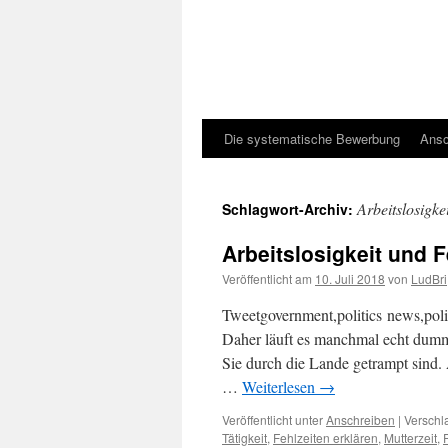
Die systematische Bewerbung
Ansc
Arbeitslosigke
Schlagwort-Archiv:
Arbeitslosigkeit und F
Veröffentlicht am
10. Juli 2018
von
LudBri
Tweetgovernment,politics news,poli
Daher läuft es manchmal echt dumm –
Sie durch die Lande getrampt sind.
…
Weiterlesen
→
Veröffentlicht unter
Anschreiben
|
Verschl
Tätigkeit
,
Fehlzeiten erklären
,
Mutterzeit
,