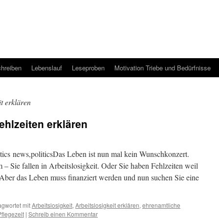
hreiben
Lebenslauf
Leseproben
Motivation Triebe und Bedürfnisse
it erklären
ehlzeiten erklären
tics news,politicsDas Leben ist nun mal kein Wunschkonzert.
 Sie fallen in Arbeitslosigkeit. Oder Sie haben Fehlzeiten weil
 Aber das Leben muss finanziert werden und nun suchen Sie eine
agwortet mit
Arbeitslosigkeit
,
Arbeitslosigkeit erklären
,
ehrenamtliche
Pflegezeit
|
Schreib einen Kommentar