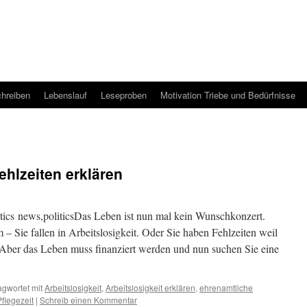
hreiben
Lebenslauf
Leseproben
Motivation Triebe und Bedürfnisse
ehlzeiten erklären
tics news,politicsDas Leben ist nun mal kein Wunschkonzert.
 Sie fallen in Arbeitslosigkeit. Oder Sie haben Fehlzeiten weil
 Aber das Leben muss finanziert werden und nun suchen Sie eine
agwortet mit
Arbeitslosigkeit
,
Arbeitslosigkeit erklären
,
ehrenamtliche
Pflegezeit
|
Schreib einen Kommentar