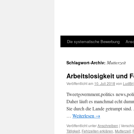
Die systematische Bewerbung
Ansc
Mutterzeit
Schlagwort-Archiv:
Arbeitslosigkeit und F
Veröffentlicht am
10. Juli 2018
von
LudBri
Tweetgovernment,politics news,poli
Daher läuft es manchmal echt dumm –
Sie durch die Lande getrampt sind.
…
Weiterlesen
→
Veröffentlicht unter
Anschreiben
|
Verschl
Tätigkeit
,
Fehlzeiten erklären
,
Mutterzeit
,